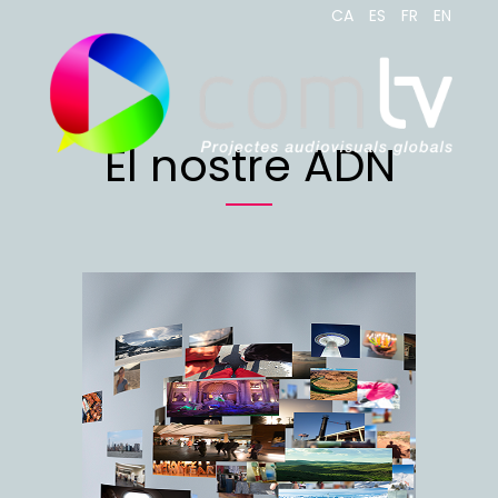
CA
ES
FR
EN
El nostre ADN